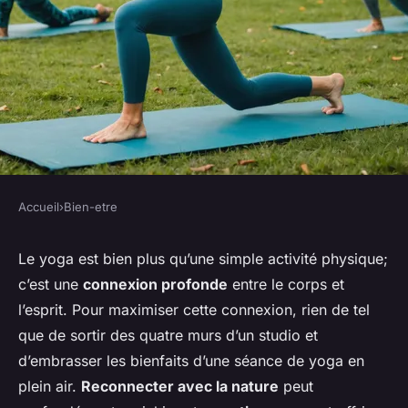
Accueil
›
Bien-etre
BIEN-ETRE
Comment organiser une
Le yoga est bien plus qu’une simple activité
physique
;
c’est une
connexion profonde
entre le
corps
et
séance de yoga en plein air
l’esprit. Pour maximiser cette connexion, rien de tel
pour profiter des bienfaits de
que de sortir des quatre murs d’un studio et
la nature ?
d’embrasser les bienfaits d’une séance de yoga en
plein air.
Reconnecter avec la nature
peut
Alexis
•
16 septembre 2024
•
8 min de lecture