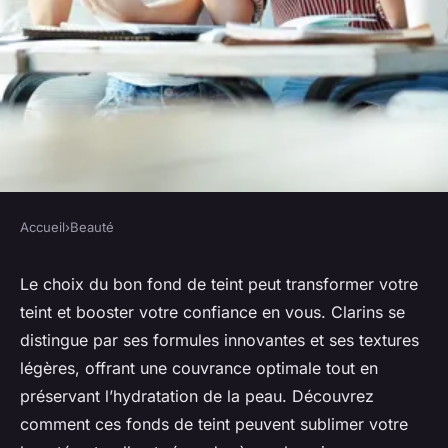
Accueil
›
Beauté
BEAUTÉ
Découvrez les secrets des
Le choix du bon fond de teint peut transformer votre
teint et booster votre confiance en vous. Clarins se
fonds de teint clarins pour un
distingue par ses formules innovantes et ses textures
teint parfait
légères, offrant une couvrance optimale tout en
préservant l’hydratation de la peau. Découvrez
Alexis
•
8 novembre 2024
•
5 min de lecture
comment ces fonds de teint peuvent sublimer votre