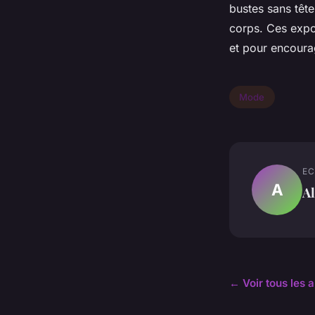
bustes sans tête
corps. Ces expo
et pour encourag
Mode
EC
A
Al
← Voir tous les 