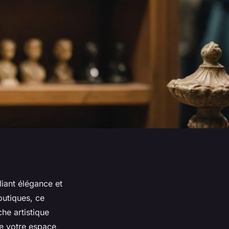
iant élégance et
outiques, ce
he artistique
e votre espace