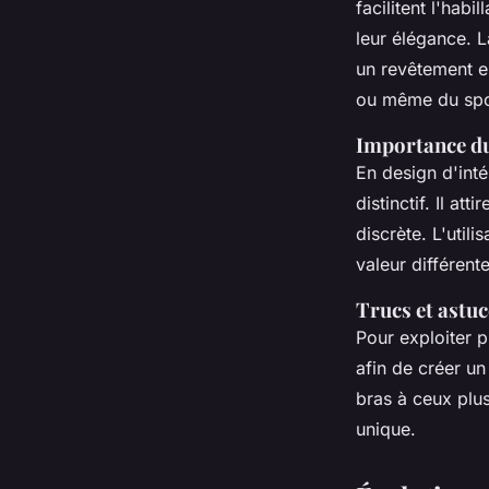
facilitent l'hab
leur élégance. 
un revêtement e
ou même du spo
Importance du 
En design d'inté
distinctif. Il a
discrète. L'utili
valeur différent
Trucs et astuc
Pour exploiter p
afin de créer u
bras
à ceux plus
unique.