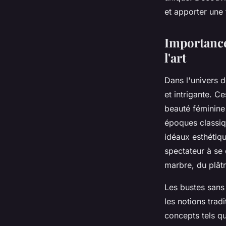
et apporter une 
Alexis
•
10 avril 2025
•
4 min de lecture
Importance 
l'art
Dans l'univers 
et intrigante. C
beauté féminine 
époques classiq
idéaux esthétiqu
spectateur à se 
marbre, du plât
Les bustes sans 
les notions trad
concepts tels q