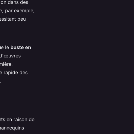
ation dans des
re, par exemple,
essitant peu
ue le
buste en
 d'œuvres
mière,
re rapide des
.
ts en raison de
annequins