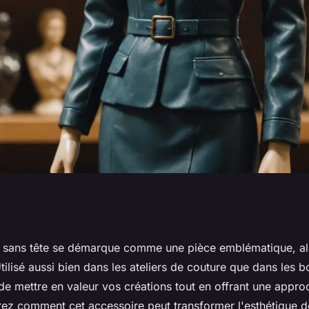
e : valorisez votre
sans tête se démarque comme une pièce emblématique, all
Utilisé aussi bien dans les ateliers de couture que dans les b
vité
e mettre en valeur vos créations tout en offrant une approc
ez comment cet accessoire peut transformer l'esthétique d