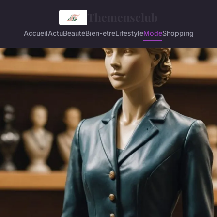
Themensclub
Accueil
Actu
Beauté
Bien-etre
Lifestyle
Mode
Shopping