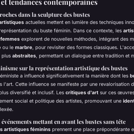
 et tendances contemporaines
roches dans la sculpture des bustes
rtistiques
actuelles mettent en lumière des techniques inn
 représentation du buste féminin. Dans ce contexte, les
arti
s femmes
explorent de nouvelles méthodes, intégrant des m
e
ou le
marbre
, pour revisiter des formes classiques. L'acce
s plus
abstraites
, permettant un dialogue entre tradition et 
nisme sur la représentation artistique des bustes
ministe a influencé significativement la manière dont les
b
 l'art. Cette influence se manifeste par une revalorisation 
lus diversifié et inclusif. Les
critiques d'art
sur ces œuvres
ement social et politique des artistes, promouvant une
iden
lexée.
 événements mettant en avant les bustes sans tête
 artistiques féminins
prennent une place prépondérante 