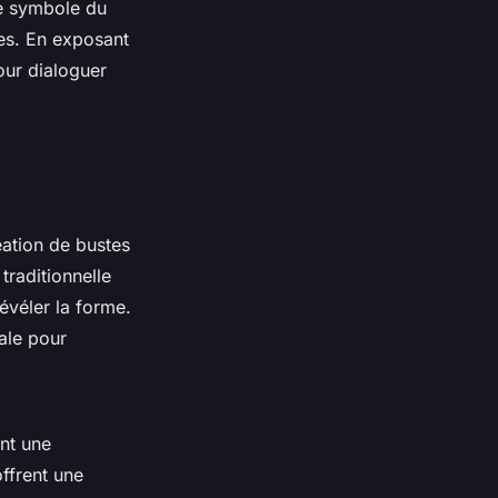
le symbole du
nes. En exposant
pour dialoguer
éation de bustes
traditionnelle
révéler la forme.
ale pour
nt une
ffrent une