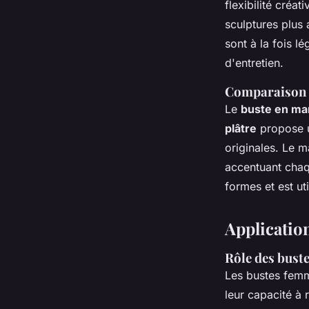
flexibilité créat
sculptures plus
sont à la fois l
d'entretien.
Comparaison e
Le
buste en ma
plâtre
propose u
originales. Le m
accentuant chaqu
formes et est ut
Application
Rôle des buste
Les
bustes femm
leur capacité à 