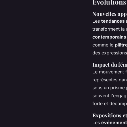
Évolutions
Nouvelles app
Les
tendances a
transforment la
contemporain
comme le
plâtr
des expression
Impact du fémi
Le mouvement fé
représentés dans
sous un prisme p
souvent l'engag
forte et décomp
Expositions et
Les
événements