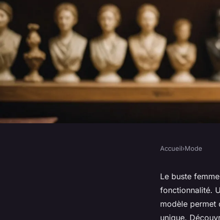
Accueil
›
Mode
MODE
Buste femme sans têt
Le buste femme 
fonctionnalité. 
boutique avec créati
modèle permet d
unique. Découvr