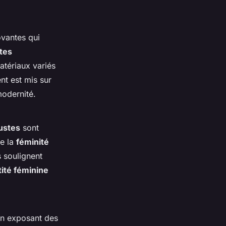
ovantes qui
stes
atériaux variés
nt est mis sur
modernité.
ustes
sont
de la
féminité
 soulignent
tité féminine
en exposant des