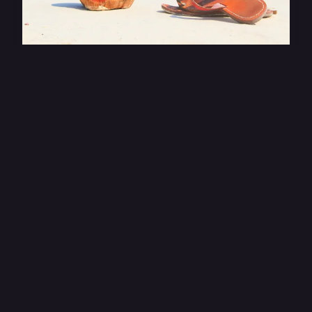
Trouvez les sandales semelle
épaisse parfaites pour l'été
L'été est le moment idéal pour arborer des
sandales semelle épaisse, alliant confort et style.
Choisir la paire parfaite peut transformer vos
tenues t...
18 janvier 2025
4 min de lecture →
Themensclub